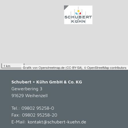
1 km
Grafik von
Openstreetmap.de
(
CC-BY-SA
),
© OpenStreetMap contributors
Schubert + Kühn GmbH & Co. KG
Gewerbering 3
91629 Weihenzell
Tel.: 09802 95258-0
Fax: 09802 95258-20
E-Mail:
kontakt@schubert-kuehn.de