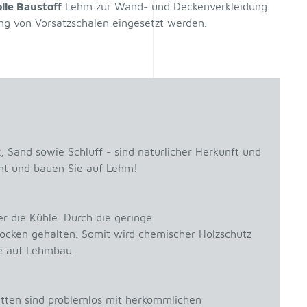
lle Baustoff
Lehm zur Wand- und Deckenverkleidung
ung von Vorsatzschalen eingesetzt werden.
 Sand sowie Schluff - sind natürlicher Herkunft und
ent und bauen Sie auf Lehm!
die Kühle. Durch die geringe
rocken gehalten. Somit wird chemischer Holzschutz
ie auf Lehmbau.
tten sind problemlos mit herkömmlichen