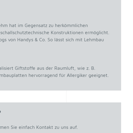
Lehm hat im Gegensatz zu herkömmlichen
challschutztechnische Konstruktionen ermöglicht.
ogs von Handys & Co. So lässt sich mit Lehmbau
siert Giftstoffe aus der Raumluft, wie z. B.
mbauplatten hervorragend für Allergiker geeignet.
?
hmen Sie einfach Kontakt zu uns auf.