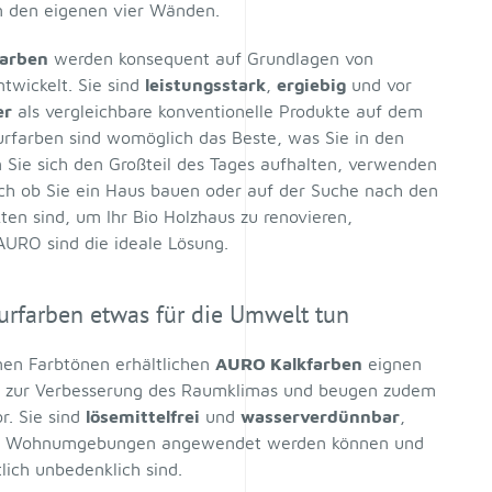
in den eigenen vier Wänden.
arben
werden konsequent auf Grundlagen von
ntwickelt. Sie sind
leistungsstark
,
ergiebig
und vor
er
als vergleichbare konventionelle Produkte auf dem
rfarben sind womöglich das Beste, was Sie in den
Sie sich den Großteil des Tages aufhalten, verwenden
ch ob Sie ein Haus bauen oder auf der Suche nach den
en sind, um Ihr Bio Holzhaus zu renovieren,
URO sind die ideale Lösung.
rfarben etwas für die Umwelt tun
nen Farbtönen erhältlichen
AURO Kalkfarben
eignen
d zur Verbesserung des Raumklimas und beugen zudem
r. Sie sind
lösemittelfrei
und
wasserverdünnbar
,
llen Wohnumgebungen angewendet werden können und
ich unbedenklich sind.