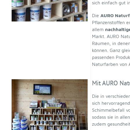
sich einfach gut 
Die
AURO Naturf
Pflanzenstoffen e
allem
nachhaltig
Markt. AURO Natu
Räumen, in denen 
können. Ganz glei
passenden Produkt
Naturfarben von A
Mit AURO Natu
Die in verschiede
sich hervorragen
Schimmelbefall vo
sodass sie in a
zudem gesundheitl