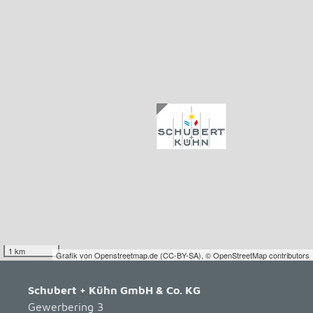
1 km
Grafik von
Openstreetmap.de
(
CC-BY-SA
),
© OpenStreetMap contributors
Schubert + Kühn GmbH & Co. KG
Gewerbering 3